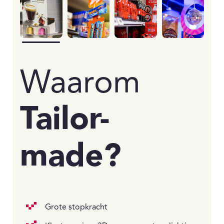
Waarom
Tailor-
made?
Grote stopkracht