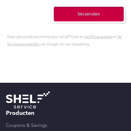
Verzenden
Deze site wordt beschermd door reCAPTCHA en
het Privacybeleid
en
de
Servicevoorwaarden
van Google zijn van toepassing.
Producten
Coupons & Savings