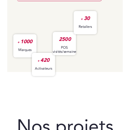
30
+
Retailers
2500
1000
+
POS
Marques
visités/semaine
420
+
Activateurs
Nos projets