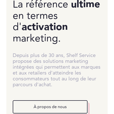
La référence
ultime
en termes
d'
activation
marketing.
Depuis plus de 30 ans, Shelf Service
propose des solutions marketing
intégrées qui permettent aux marques
et aux retailers d'atteindre les
consommateurs tout au long de leur
parcours d'achat.
À propos de nous