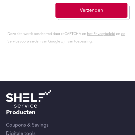
Verzenden
Deze site wordt beschermd door reCAPTCHA en
het Privacybeleid
en
de
Servicevoorwaarden
van Google zijn van toepassing.
Producten
Coupons & Savings
Digitale tools